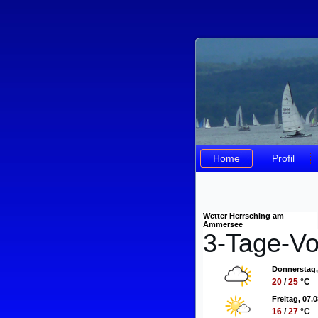
Home
Profil
Wetter Herrsching am
Ammersee
3-Tage-Vo
Donnerstag,
20
/
25
°C
Freitag, 07.0
16
/
27
°C