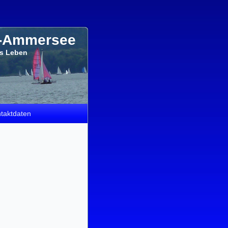
e-Ammersee
`s Leben
taktdaten