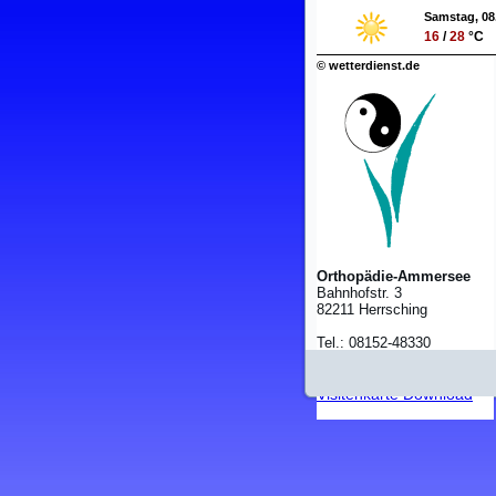
Samstag, 08
16
/
28
°C
© wetterdienst.de
Orthopädie-Ammersee
Bahnhofstr. 3
82211 Herrsching
Tel.: 08152-48330
Fax: 08152-48141
Visitenkarte Download