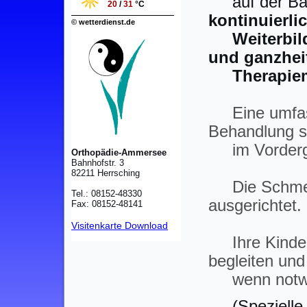
auf der Ba
20
/
31
°C
kontinuie
© wetterdienst.de
Weiterbil
und ganzhei
Therapie
Eine umfa
Behandlung s
im Vorderg
Orthopädie-Ammersee
Bahnhofstr. 3
82211 Herrsching
Die Schmerz
Tel.: 08152-48330
ausgerichtet.
Fax: 08152-48141
Visitenkarte Download
Ihre Kind
begleiten und
wenn notwe
(Spezielle 