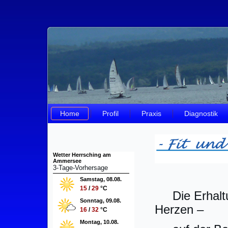
Home
Profil
Praxis
Diagnostik
Wetter Herrsching am
Ammersee
3-Tage-Vorhersage
Samstag, 08.08.
15
/
29
°C
Die Erhalt
Sonntag, 09.08.
Herzen –
16
/
32
°C
Montag, 10.08.