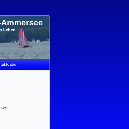
e-Ammersee
`s Leben
taktdaten
 wir :