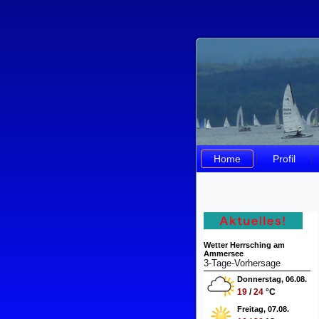
Home
Profil
Wetter Herrsching am
Ammersee
3-Tage-Vorhersage
Donnerstag, 06.08.
19
/
24
°C
Freitag, 07.08.