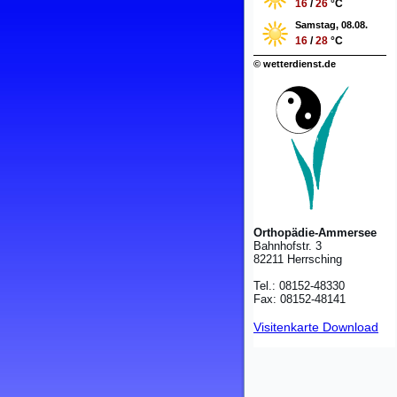
16
/
26
°C
Samstag, 08.08.
16
/
28
°C
© wetterdienst.de
Orthopädie-Ammersee
Bahnhofstr. 3
82211 Herrsching
Tel.: 08152-48330
Fax: 08152-48141
Visitenkarte Download